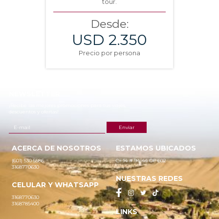
tour.
Desde:
USD 2.350
Precio por persona
NEWSLETTER
¡Recibe las mejores promociones para tus viajes,
descuentos y ofertas!
ACERCA DE NOSOTROS
ESTAMOS UBICADOS
(601) 530 5586
Cr 14 # 94-44 OF 602
3168770630
NUESTRAS REDES
CELULAR Y WHATSAPP
3168770630
3168785400
LINKS