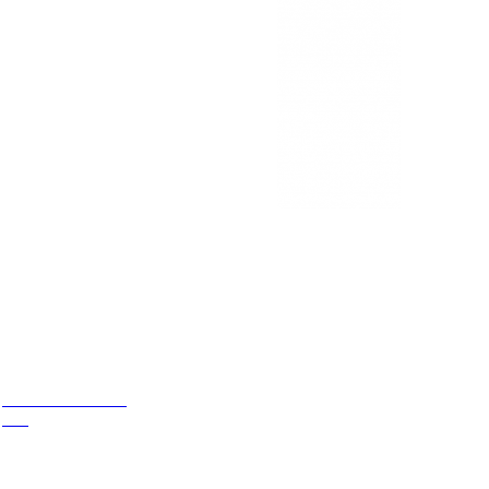
Estamos
ubicados
Cr 14 # 94-44 OF
602