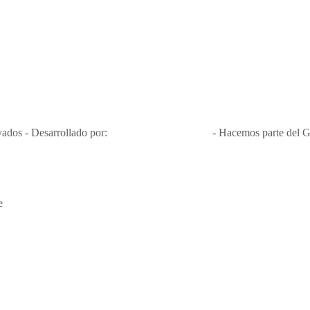
Nit 900.460.613-2, amiga de los niños y niñas y enemiga de su explota
Apóyamos la ley 679 que penaliza estos delitos en Colombia"
RNT No. 26346
ados - Desarrollado por:
T&T Interactiva S.A.S
- Hacemos parte del G
e