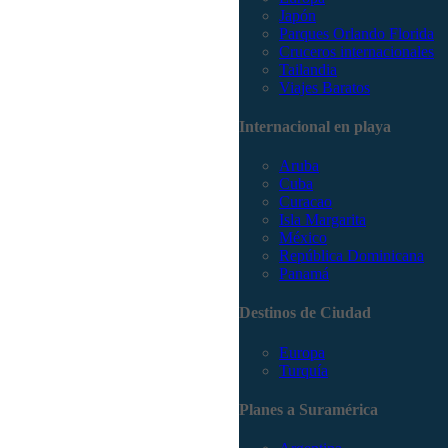
Japón
Parques Orlando Florida
Cruceros internacionales
Tailandia
Viajes Baratos
Internacional en playa
Aruba
Cuba
Curacao
Isla Margarita
México
República Dominicana
Panamá
Destinos de Ciudad
Europa
Turquía
Planes a Suramérica