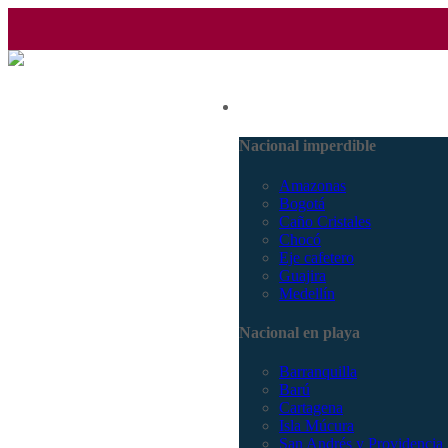
(601) 530 5586 - 3168770630
Nacional
3168785400
Nacional imperdible
Amazonas
Bogotá
Caño Cristales
Chocó
Eje cafetero
Guajira
Medellín
Nacional en playa
Barranquilla
Barú
Cartagena
Isla Múcura
San Andrés y Providencia