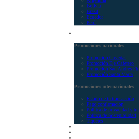
Argentina
Bolivia
Brasil
Ecuador
Perú
Promociones
Promociones nacionales
Promocion Coveñas
Promoción Eje Cafetero
Promoción San Andrés Fi
Promoción Santa Marta
Promociones internacionales
Estado de tu transacción
Pago confirmación
Política de privacidad y tr
Política de Sostenibilidad
Tiquetes
Cotizar
Vuelos
Contactenos