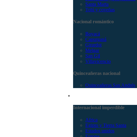
Santa Marta
Tolú y coveñas
Nacional romántico
Boyacá
Capurganá
Girardot
Melgar
San Gil
Villavicencio
Quinceañeras nacional
Quinceañeras San Andrés
Internacional
Internacional imperdible
Africa
Egipto y Tierra Santa
Estados unidos
Europa