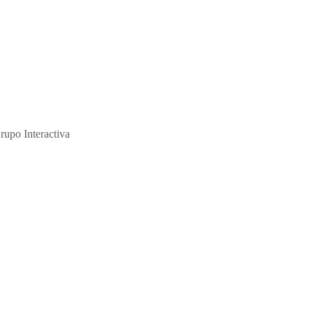
ción y de su abuso sexual."
rupo Interactiva