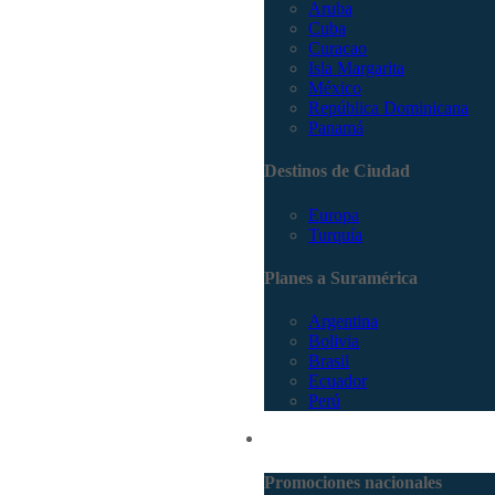
Aruba
Cuba
Curacao
Isla Margarita
México
República Dominicana
Panamá
Destinos de Ciudad
Europa
Turquía
Planes a Suramérica
Argentina
Bolivia
Brasil
Ecuador
Perú
Promociones
Promociones nacionales