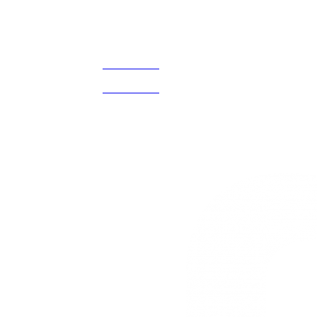
Acerca de
CELULAR Y WHATSAPP
nosotros
3168770630
(601) 530 5586
3168785400
3168770630
Nuestras redes