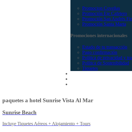
Promocion Coveñas
Promoción Eje Cafetero
Promoción San Andrés Fi
Promoción Santa Marta
Promociones internacionales
Estado de tu transacción
Pago confirmación
Política de privacidad y tr
Política de Sostenibilidad
Tiquetes
Cotizar
Vuelos
Contactenos
paquetes a hotel Sunrise Vista Al Mar
Sunrise Beach
Incluye Tiquetes Aéreos + Alojamiento + Tours