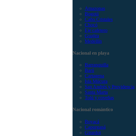
Amazonas
Bogotá
Caño Cristales
Chocó
Eje cafetero
Guajira
Medellín
Nacional en playa
Barranquilla
Barú
Cartagena
Isla Múcura
San Andrés y Providencia
Santa Marta
Tolú y coveñas
Nacional romántico
Boyacá
Capurganá
Girardot