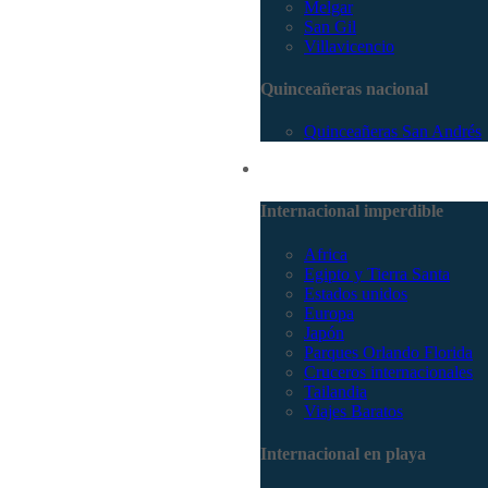
Melgar
San Gil
Villavicencio
Quinceañeras nacional
Quinceañeras San Andrés
Internacional
Internacional imperdible
Africa
Egipto y Tierra Santa
Estados unidos
Europa
Japón
Parques Orlando Florida
Cruceros internacionales
Tailandia
Viajes Baratos
Internacional en playa