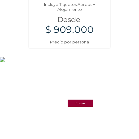
Incluye Tiquetes Aéreos +
Alojamiento
Desde:
$ 909.000
Precio por persona
NEWSLETTER
¡Recibe las mejores promociones para tus viajes,
descuentos y ofertas!
ACERCA DE NOSOTROS
ESTAMOS UBICADOS
(601) 530 5586
Cr 14 # 94-44 OF 602