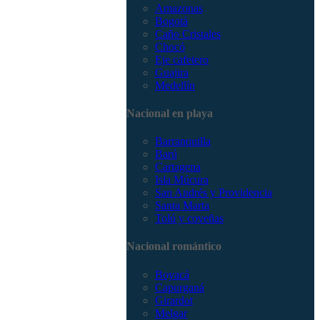
Amazonas
Bogotá
Caño Cristales
Chocó
Eje cafetero
Guajira
Medellín
Nacional en playa
Barranquilla
Barú
Cartagena
Isla Múcura
San Andrés y Providencia
Santa Marta
Tolú y coveñas
Nacional romántico
Boyacá
Capurganá
Girardot
Melgar