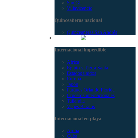
San Gil
Villavicencio
Quinceañeras nacional
Quinceañeras San Andrés
Internacional
Internacional imperdible
Africa
Egipto y Tierra Santa
Estados unidos
Europa
Japón
Parques Orlando Florida
Cruceros internacionales
Tailandia
Viajes Baratos
Internacional en playa
Aruba
Cuba