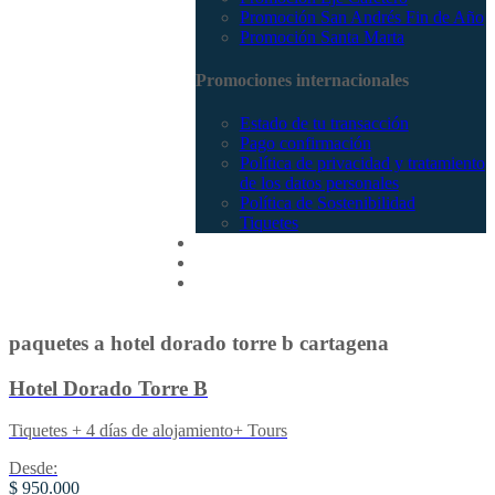
Promoción San Andrés Fin de Año
Promoción Santa Marta
Promociones internacionales
Estado de tu transacción
Pago confirmación
Política de privacidad y tratamiento
de los datos personales
Política de Sostenibilidad
Tiquetes
Cotizar
Vuelos
Contactenos
paquetes a hotel dorado torre b cartagena
Hotel Dorado Torre B
Tiquetes + 4 días de alojamiento+ Tours
Desde:
$ 950.000