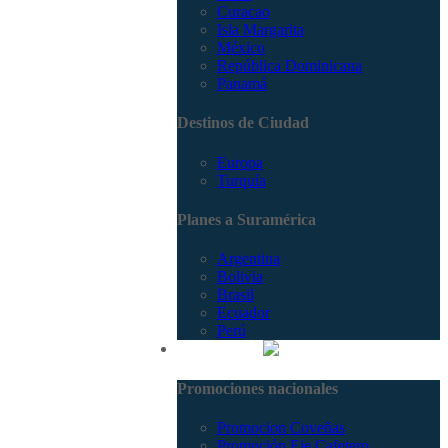
Curacao
Isla Margarita
México
República Dominicana
Panamá
Destinos de Ciudad
Europa
Turquía
Planes a Suramérica
Argentina
Bolivia
Brasil
Ecuador
Perú
Promociones
Promociones nacionales
Promocion Coveñas
Promoción Eje Cafetero