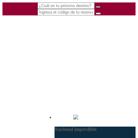
(601) 530 5586 -
Nacional
3168770630
Nacional imperdible
3168785400