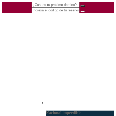
(601) 530 5586 -
Nacional
3168770630
3168785400
Nacional imperdible