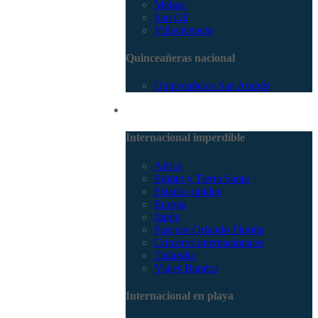
Melgar
San Gil
Villavicencio
Quinceañeras nacional
Quinceañeras San Andrés
Internacional
Internacional imperdible
Africa
Egipto y Tierra Santa
Estados unidos
Europa
Japón
Parques Orlando Florida
Cruceros internacionales
Tailandia
Viajes Baratos
Internacional en playa