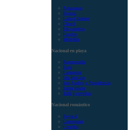
Amazonas
Bogotá
Caño Cristales
Chocó
Eje cafetero
Guajira
Medellín
Nacional en playa
Barranquilla
Barú
Cartagena
Isla Múcura
San Andrés y Providencia
Santa Marta
Tolú y coveñas
Nacional romántico
Boyacá
Capurganá
Girardot