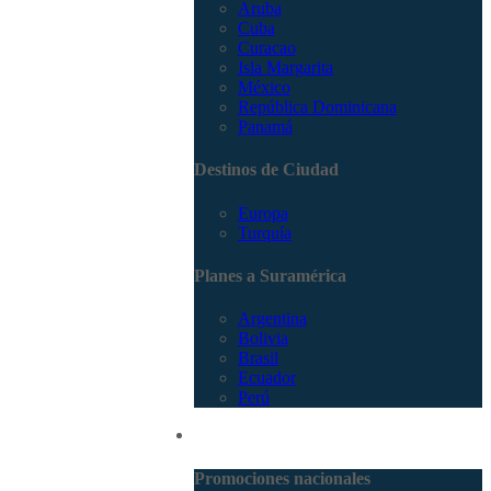
Aruba
Cuba
Curacao
Isla Margarita
México
República Dominicana
Panamá
Destinos de Ciudad
Europa
Turquía
Planes a Suramérica
Argentina
Bolivia
Brasil
Ecuador
Perú
Promociones
Promociones nacionales