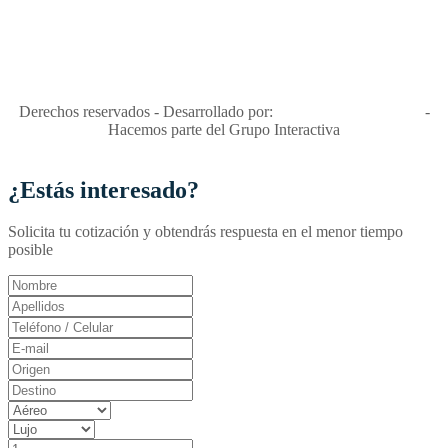
"Viajes Interactiva SAS - Nit 900.460.613-2, amiga de los niños y
niñas y enemiga de su explotación y de su abuso sexual."
Apóyamos la ley 679 que penaliza estos delitos en Colombia"
RNT No. 26346
Derechos reservados - Desarrollado por:
T&T Interactiva S.A.S
-
Hacemos parte del Grupo Interactiva
¿Estás interesado?
Solicita tu cotización y obtendrás respuesta en el menor tiempo
posible