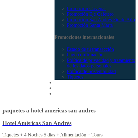
Promocion Coveñas
Promoción Eje Cafetero
Promoción San Andrés Fin de Año
Promoción Santa Marta
Promociones internacionales
Estado de tu transacción
Pago confirmación
Política de privacidad y tratamiento
de los datos personales
Política de Sostenibilidad
Tiquetes
Cotizar
Vuelos
Contactenos
paquetes a hotel americas san andres
Hotel Américas San Andrés
Tiquetes + 4 Noches 5 días + Alimentación + Tours