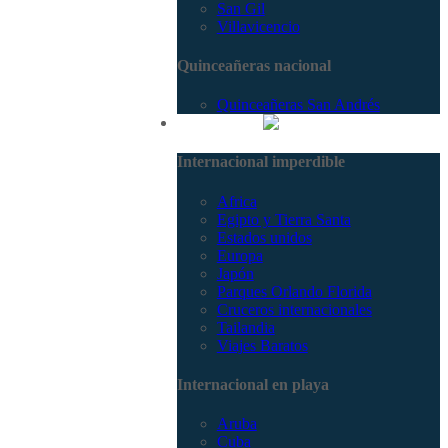
San Gil
Villavicencio
Quinceañeras nacional
Quinceañeras San Andrés
Internacional
Internacional imperdible
Africa
Egipto y Tierra Santa
Estados unidos
Europa
Japón
Parques Orlando Florida
Cruceros internacionales
Tailandia
Viajes Baratos
Internacional en playa
Aruba
Cuba