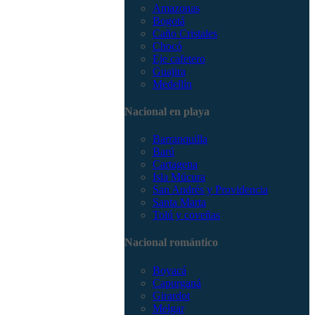
Amazonas
Bogotá
Caño Cristales
Chocó
Eje cafetero
Guajira
Medellín
Nacional en playa
Barranquilla
Barú
Cartagena
Isla Múcura
San Andrés y Providencia
Santa Marta
Tolú y coveñas
Nacional romántico
Boyacá
Capurganá
Girardot
Melgar