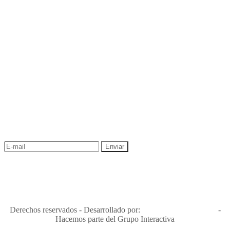
NEWSLETTER
¡Recibe las mejores promociones para tus viajes,
descuentos y ofertas!
"Viajes Interactiva SAS - Nit 900.460.613-2, amiga de los niños y
niñas y enemiga de su explotación y de su abuso sexual."
Apóyamos la ley 679 que penaliza estos delitos en Colombia"
RNT No. 26346
Derechos reservados - Desarrollado por:
T&T Interactiva S.A.S
-
Hacemos parte del Grupo Interactiva