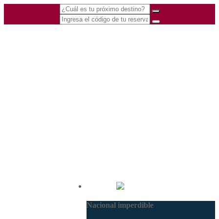
(601) 530 5586 -
Nacional
3168770630
Nacional imperdible
3168785400