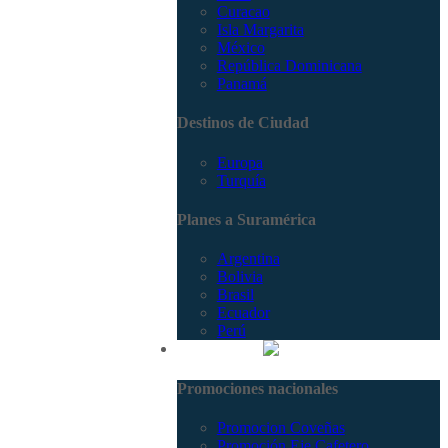
Curacao
Isla Margarita
México
República Dominicana
Panamá
Destinos de Ciudad
Europa
Turquía
Planes a Suramérica
Argentina
Bolivia
Brasil
Ecuador
Perú
Promociones
Promociones nacionales
Promocion Coveñas
Promoción Eje Cafetero