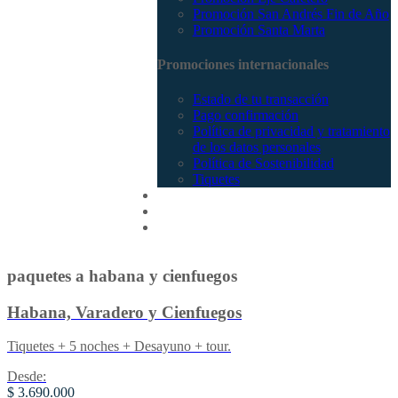
Promoción San Andrés Fin de Año
Promoción Santa Marta
Promociones internacionales
Estado de tu transacción
Pago confirmación
Política de privacidad y tratamiento
de los datos personales
Política de Sostenibilidad
Tiquetes
Cotizar
Vuelos
Contactenos
paquetes a habana y cienfuegos
Habana, Varadero y Cienfuegos
Tiquetes + 5 noches + Desayuno + tour.
Desde:
$ 3.690.000