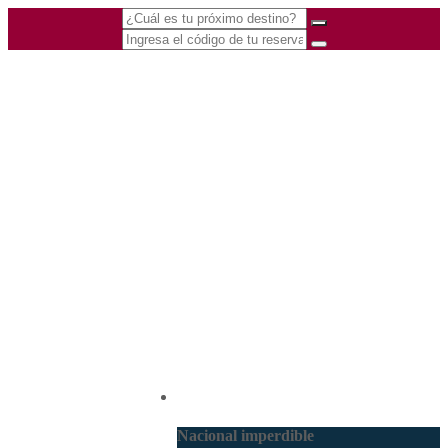
(601) 530 5586 -
Nacional
3168770630
3168785400
Nacional imperdible