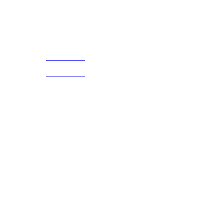
Acerca de
CELULAR Y WHATSAPP
nosotros
3168770630
(601) 530
5586
3168785400
3168770630
Nuestras redes