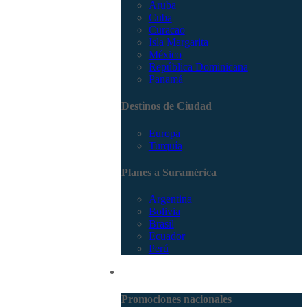
Aruba
Cuba
Curacao
Isla Margarita
México
República Dominicana
Panamá
Destinos de Ciudad
Europa
Turquía
Planes a Suramérica
Argentina
Bolivia
Brasil
Ecuador
Perú
Promociones
Promociones nacionales