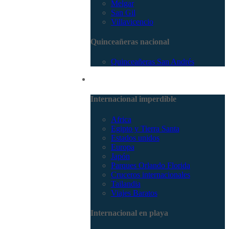
Melgar
San Gil
Villavicencio
Quinceañeras nacional
Quinceañeras San Andrés
Internacional
Internacional imperdible
Africa
Egipto y Tierra Santa
Estados unidos
Europa
Japón
Parques Orlando Florida
Cruceros internacionales
Tailandia
Viajes Baratos
Internacional en playa