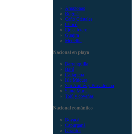
Amazonas
Bogotá
Caño Cristales
Chocó
Eje cafetero
Guajira
Medellín
Nacional en playa
Barranquilla
Barú
Cartagena
Isla Múcura
San Andrés y Providencia
Santa Marta
Tolú y coveñas
Nacional romántico
Boyacá
Capurganá
Girardot