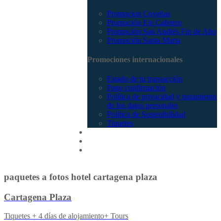
Promocion Coveñas
Promoción Eje Cafetero
Promoción San Andrés Fin de Año
Promoción Santa Marta
Promociones internacionales
Estado de tu transacción
Pago confirmación
Política de privacidad y tratamiento
de los datos personales
Política de Sostenibilidad
Tiquetes
Cotizar
Vuelos
Contactenos
paquetes a fotos hotel cartagena plaza
Cartagena Plaza
Tiquetes + 4 días de alojamiento+ Tours