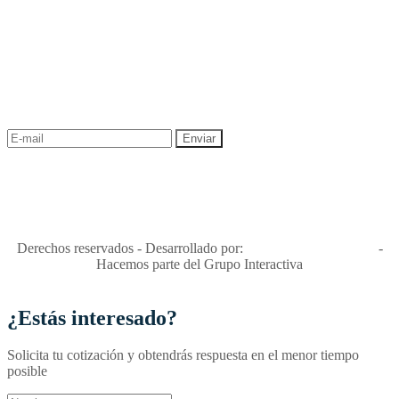
NEWSLETTER
¡Recibe las mejores promociones para tus viajes,
descuentos y ofertas!
"Viajes Interactiva SAS - Nit 900.460.613-2, amiga de los niños y
niñas y enemiga de su explotación y de su abuso sexual."
Apóyamos la ley 679 que penaliza estos delitos en Colombia"
RNT No. 26346
Derechos reservados - Desarrollado por:
T&T Interactiva S.A.S
-
Hacemos parte del Grupo Interactiva
¿Estás interesado?
Solicita tu cotización y obtendrás respuesta en el menor tiempo
posible