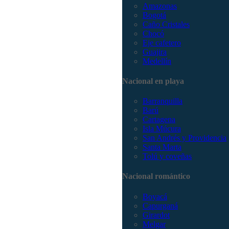
Amazonas
Bogotá
Caño Cristales
Chocó
Eje cafetero
Guajira
Medellín
Nacional en playa
Barranquilla
Barú
Cartagena
Isla Múcura
San Andrés y Providencia
Santa Marta
Tolú y coveñas
Nacional romántico
Boyacá
Capurganá
Girardot
Melgar