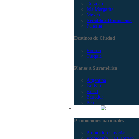
Curacao
Isla Margarita
México
República Dominicana
Panamá
Destinos de Ciudad
Europa
Turquía
Planes a Suramérica
Argentina
Bolivia
Brasil
Ecuador
Perú
Promociones
Promociones nacionales
Promocion Coveñas
Promoción Eje Cafetero