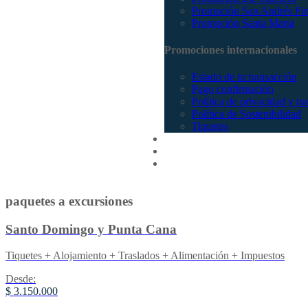
Promoción San Andrés Fi
Promoción Santa Marta
Promociones internacionales
Estado de tu transacción
Pago confirmación
Política de privacidad y tr
Política de Sostenibilidad
Tiquetes
Cotizar
Vuelos
Contactenos
paquetes a excursiones
Santo Domingo y Punta Cana
Tiquetes + Alojamiento + Traslados + Alimentación + Impuestos
Desde:
$ 3.150.000