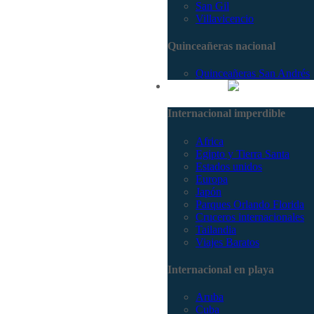
San Gil
Villavicencio
Quinceañeras nacional
Quinceañeras San Andrés
Internacional
Internacional imperdible
Africa
Egipto y Tierra Santa
Estados unidos
Europa
Japón
Parques Orlando Florida
Cruceros internacionales
Tailandia
Viajes Baratos
Internacional en playa
Aruba
Cuba