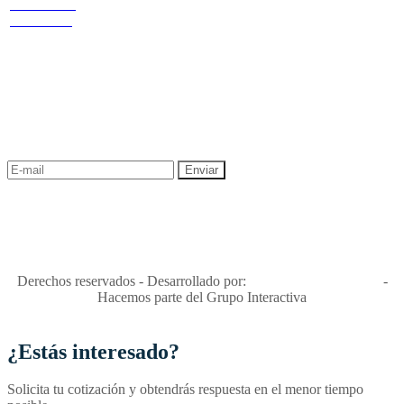
Cr 14 # 94-
privacidad y tratamiento de datos
44 OF 602
Política de Sostenibilidad
NEWSLETTER
¡Recibe las mejores promociones para tus viajes,
descuentos y ofertas!
"Viajes Interactiva SAS - Nit 900.460.613-2, amiga de los niños y
niñas y enemiga de su explotación y de su abuso sexual."
Apóyamos la ley 679 que penaliza estos delitos en Colombia"
RNT No. 26346
Derechos reservados - Desarrollado por:
T&T Interactiva S.A.S
-
Hacemos parte del Grupo Interactiva
¿Estás interesado?
Solicita tu cotización y obtendrás respuesta en el menor tiempo