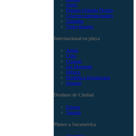
Japón
Parques Orlando Florida
Cruceros internacionales
Tailandia
Viajes Baratos
Internacional en playa
Aruba
Cuba
Curacao
Isla Margarita
México
República Dominicana
Panamá
Destinos de Ciudad
Europa
Turquía
Planes a Suramérica