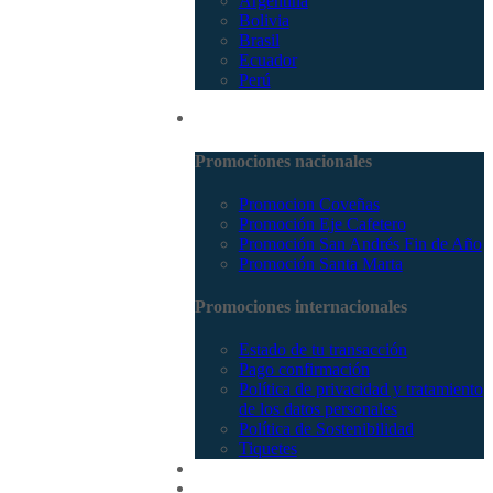
Argentina
Bolivia
Brasil
Ecuador
Perú
Promociones
Promociones nacionales
Promocion Coveñas
Promoción Eje Cafetero
Promoción San Andrés Fin de Año
Promoción Santa Marta
Promociones internacionales
Estado de tu transacción
Pago confirmación
Política de privacidad y tratamiento
de los datos personales
Política de Sostenibilidad
Tiquetes
Cotizar
Vuelos