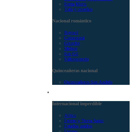
Santa Marta
Tolú y coveñas
Nacional romántico
Boyacá
Capurganá
Girardot
Melgar
San Gil
Villavicencio
Quinceañeras nacional
Quinceañeras San Andrés
Internacional
Internacional imperdible
Africa
Egipto y Tierra Santa
Estados unidos
Europa