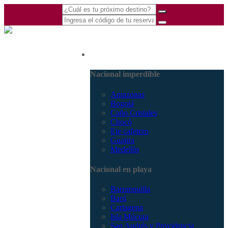
(601) 530 5586 -
Nacional
3168770630
3168785400
Nacional imperdible
Amazonas
Bogotá
Caño Cristales
Chocó
Eje cafetero
Guajira
Medellín
Nacional en playa
Barranquilla
Barú
Cartagena
Isla Múcura
San Andrés y Providencia