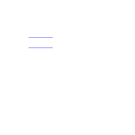
Acerca de
CELULAR Y WHATSAPP
nosotros
3168770630
(601) 530
5586
3168785400
3168770630
Nuestras redes