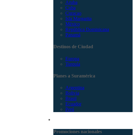
Aruba
Cuba
Curacao
Isla Margarita
México
República Dominicana
Panamá
Destinos de Ciudad
Europa
Turquía
Planes a Suramérica
Argentina
Bolivia
Brasil
Ecuador
Perú
Promociones
Promociones nacionales