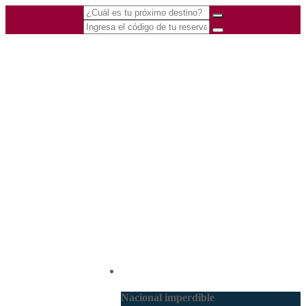
(601) 530 5586 -
Nacional
3168770630
3168785400
Nacional imperdible