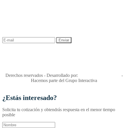
NEWSLETTER
¡Recibe las mejores promociones para tus viajes,
descuentos y ofertas!
"Viajes Interactiva SAS - Nit 900.460.613-2, amiga de los niños y
niñas y enemiga de su explotación y de su abuso sexual."
Apóyamos la ley 679 que penaliza estos delitos en Colombia"
RNT No. 26346
Derechos reservados - Desarrollado por:
T&T Interactiva S.A.S
-
Hacemos parte del Grupo Interactiva
¿Estás interesado?
Solicita tu cotización y obtendrás respuesta en el menor tiempo
posible