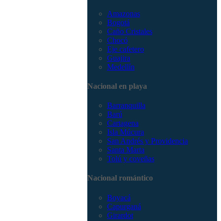
Amazonas
Bogotá
Caño Cristales
Chocó
Eje cafetero
Guajira
Medellín
Nacional en playa
Barranquilla
Barú
Cartagena
Isla Múcura
San Andrés y Providencia
Santa Marta
Tolú y coveñas
Nacional romántico
Boyacá
Capurganá
Girardot