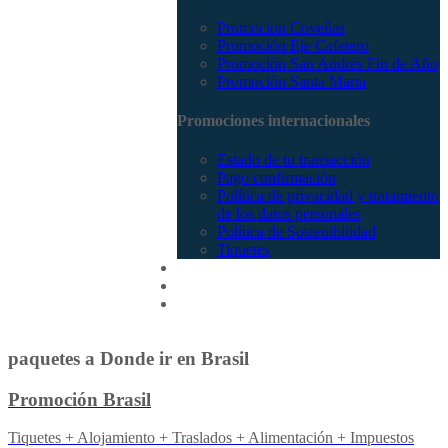
Promocion Coveñas
Promoción Eje Cafetero
Promoción San Andrés Fin de Año
Promoción Santa Marta
Promociones internacionales
Estado de tu transacción
Pago confirmación
Política de privacidad y tratamiento
de los datos personales
Política de Sostenibilidad
Tiquetes
Cotizar
Vuelos
Contactenos
paquetes a Donde ir en Brasil
Promoción Brasil
Tiquetes + Alojamiento + Traslados + Alimentación + Impuestos