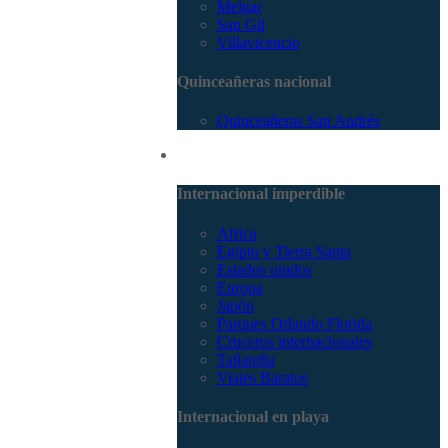
Melgar
San Gil
Villavicencio
Quinceañeras nacional
Quinceañeras San Andrés
Internacional
Internacional imperdible
Africa
Egipto y Tierra Santa
Estados unidos
Europa
Japón
Parques Orlando Florida
Cruceros internacionales
Tailandia
Viajes Baratos
Internacional en playa