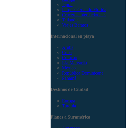
Japón
Parques Orlando Florida
Cruceros internacionales
Tailandia
Viajes Baratos
Internacional en playa
Aruba
Cuba
Curacao
Isla Margarita
México
República Dominicana
Panamá
Destinos de Ciudad
Europa
Turquía
Planes a Suramérica