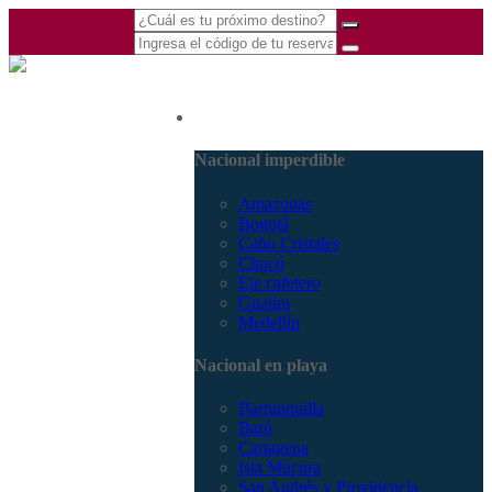
(601) 530 5586 -
Nacional
3168770630
3168785400
Nacional imperdible
Amazonas
Bogotá
Caño Cristales
Chocó
Eje cafetero
Guajira
Medellín
Nacional en playa
Barranquilla
Barú
Cartagena
Isla Múcura
San Andrés y Providencia