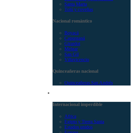
Santa Marta
Tolú y coveñas
Nacional romántico
Boyacá
Capurganá
Girardot
Melgar
San Gil
Villavicencio
Quinceañeras nacional
Quinceañeras San Andrés
Internacional
Internacional imperdible
Africa
Egipto y Tierra Santa
Estados unidos
Europa