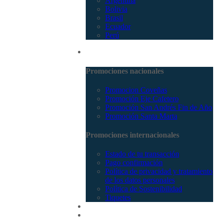
Argentina
Bolivia
Brasil
Ecuador
Perú
Promociones
Promociones nacionales
Promocion Coveñas
Promoción Eje Cafetero
Promoción San Andrés Fin de Año
Promoción Santa Marta
Promociones internacionales
Estado de tu transacción
Pago confirmación
Política de privacidad y tratamiento
de los datos personales
Política de Sostenibilidad
Tiquetes
Cotizar
Vuelos