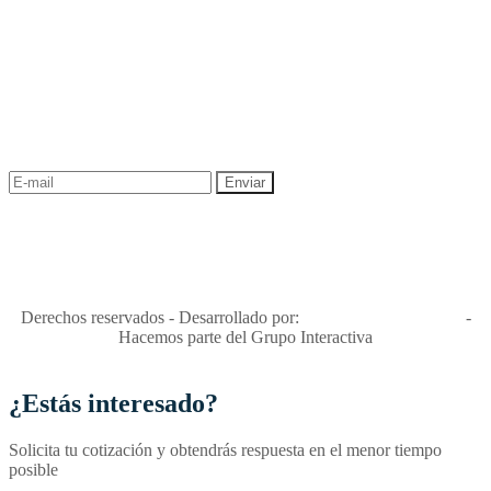
NEWSLETTER
¡Recibe las mejores promociones para tus viajes,
descuentos y ofertas!
"Viajes Interactiva SAS - Nit 900.460.613-2, amiga de los niños y
niñas y enemiga de su explotación y de su abuso sexual."
Apóyamos la ley 679 que penaliza estos delitos en Colombia"
RNT No. 26346
Derechos reservados - Desarrollado por:
T&T Interactiva S.A.S
-
Hacemos parte del Grupo Interactiva
¿Estás interesado?
Solicita tu cotización y obtendrás respuesta en el menor tiempo
posible