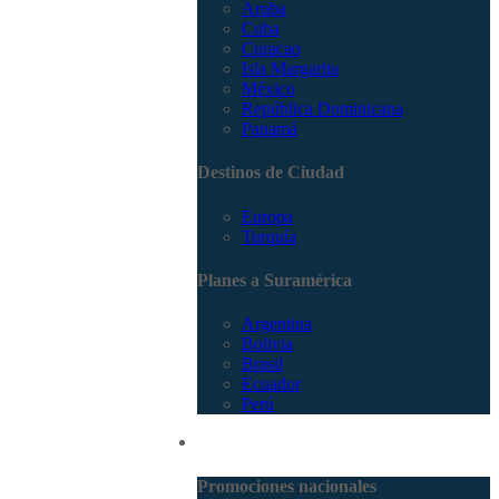
Aruba
Cuba
Curacao
Isla Margarita
México
República Dominicana
Panamá
Destinos de Ciudad
Europa
Turquía
Planes a Suramérica
Argentina
Bolivia
Brasil
Ecuador
Perú
Promociones
Promociones nacionales