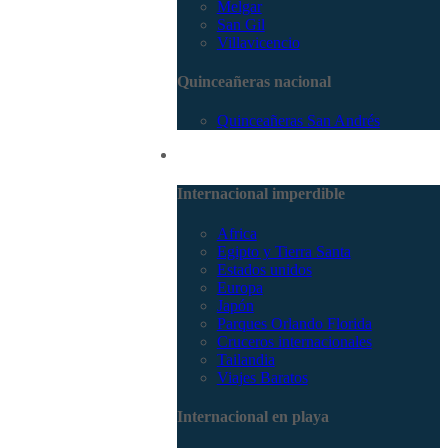
Melgar
San Gil
Villavicencio
Quinceañeras nacional
Quinceañeras San Andrés
Internacional
Internacional imperdible
Africa
Egipto y Tierra Santa
Estados unidos
Europa
Japón
Parques Orlando Florida
Cruceros internacionales
Tailandia
Viajes Baratos
Internacional en playa