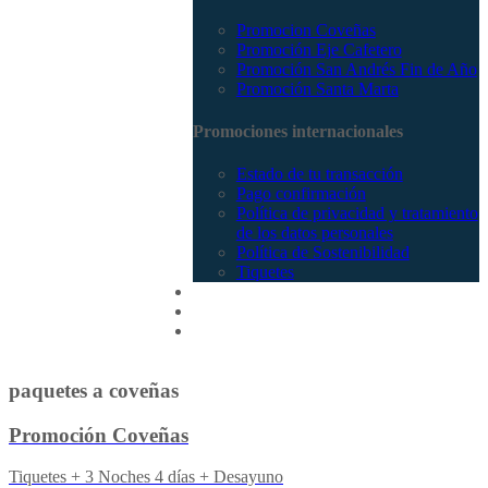
Promocion Coveñas
Promoción Eje Cafetero
Promoción San Andrés Fin de Año
Promoción Santa Marta
Promociones internacionales
Estado de tu transacción
Pago confirmación
Política de privacidad y tratamiento
de los datos personales
Política de Sostenibilidad
Tiquetes
Cotizar
Vuelos
Contactenos
paquetes a coveñas
Promoción Coveñas
Tiquetes + 3 Noches 4 días + Desayuno