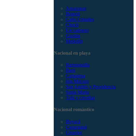
Amazonas
Bogotá
Caño Cristales
Chocó
Eje cafetero
Guajira
Medellín
Nacional en playa
Barranquilla
Barú
Cartagena
Isla Múcura
San Andrés y Providencia
Santa Marta
Tolú y coveñas
Nacional romántico
Boyacá
Capurganá
Girardot