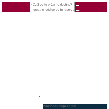
(601) 530 5586 -
Nacional
3168770630
3168785400
Nacional imperdible