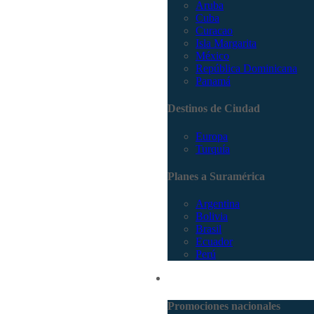
Aruba
Cuba
Curacao
Isla Margarita
México
República Dominicana
Panamá
Destinos de Ciudad
Europa
Turquía
Planes a Suramérica
Argentina
Bolivia
Brasil
Ecuador
Perú
Promociones
Promociones nacionales