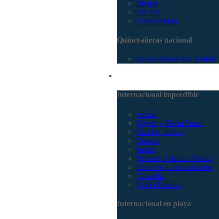
Melgar
San Gil
Villavicencio
Quinceañeras nacional
Quinceañeras San Andrés
Internacional
Internacional imperdible
Africa
Egipto y Tierra Santa
Estados unidos
Europa
Japón
Parques Orlando Florida
Cruceros internacionales
Tailandia
Viajes Baratos
Internacional en playa