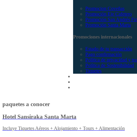
Promocion Coveñas
Promoción Eje Cafetero
Promoción San Andrés Fi
Promoción Santa Marta
Promociones internacionales
Estado de tu transacción
Pago confirmación
Política de privacidad y tr
Política de Sostenibilidad
Tiquetes
Cotizar
Vuelos
Contactenos
paquetes a conocer
Hotel Sansiraka Santa Marta
Incluye Tiquetes Aéreos + Alojamiento + Tours + Alimentación