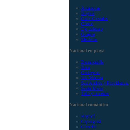
Amazonas
Bogotá
Caño Cristales
Chocó
Eje cafetero
Guajira
Medellín
Nacional en playa
Barranquilla
Barú
Cartagena
Isla Múcura
San Andrés y Providencia
Santa Marta
Tolú y coveñas
Nacional romántico
Boyacá
Capurganá
Girardot