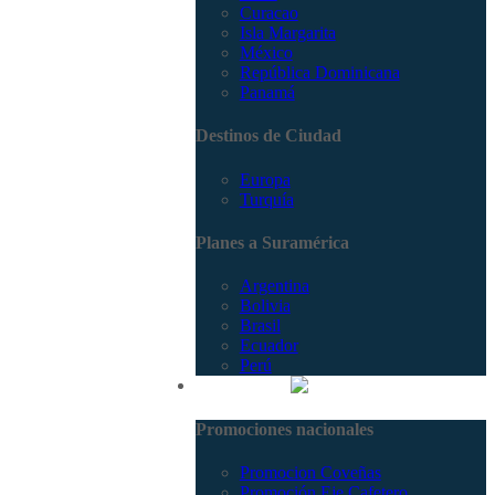
Curacao
Isla Margarita
México
República Dominicana
Panamá
Destinos de Ciudad
Europa
Turquía
Planes a Suramérica
Argentina
Bolivia
Brasil
Ecuador
Perú
Promociones
Promociones nacionales
Promocion Coveñas
Promoción Eje Cafetero