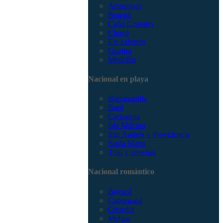
Amazonas
Bogotá
Caño Cristales
Chocó
Eje cafetero
Guajira
Medellín
Nacional en playa
Barranquilla
Barú
Cartagena
Isla Múcura
San Andrés y Providencia
Santa Marta
Tolú y coveñas
Nacional romántico
Boyacá
Capurganá
Girardot
Melgar