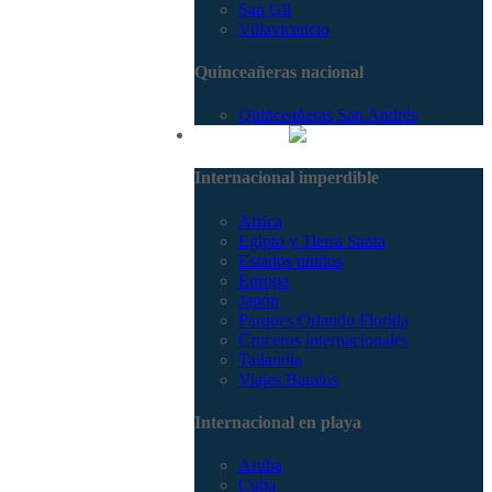
San Gil
Villavicencio
Quinceañeras nacional
Quinceañeras San Andrés
Internacional
Internacional imperdible
Africa
Egipto y Tierra Santa
Estados unidos
Europa
Japón
Parques Orlando Florida
Cruceros internacionales
Tailandia
Viajes Baratos
Internacional en playa
Aruba
Cuba