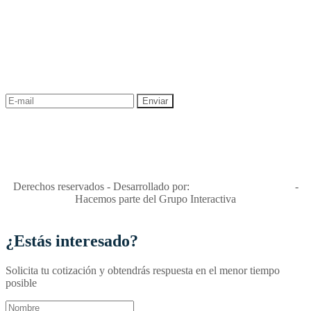
NEWSLETTER
¡Recibe las mejores promociones para tus viajes,
descuentos y ofertas!
"Viajes Interactiva SAS - Nit 900.460.613-2, amiga de los niños y
niñas y enemiga de su explotación y de su abuso sexual."
Apóyamos la ley 679 que penaliza estos delitos en Colombia"
RNT No. 26346
Derechos reservados - Desarrollado por:
T&T Interactiva S.A.S
-
Hacemos parte del Grupo Interactiva
¿Estás interesado?
Solicita tu cotización y obtendrás respuesta en el menor tiempo
posible