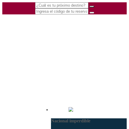
(601) 530 5586 -
Nacional
3168770630
Nacional imperdible
3168785400