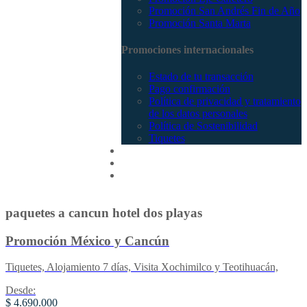
Promoción San Andrés Fin de Año
Promoción Santa Marta
Promociones internacionales
Estado de tu transacción
Pago confirmación
Política de privacidad y tratamiento
de los datos personales
Política de Sostenibilidad
Tiquetes
Cotizar
Vuelos
Contactenos
paquetes a cancun hotel dos playas
Promoción México y Cancún
Tiquetes, Alojamiento 7 días, Visita Xochimilco y Teotihuacán,
Desde:
$ 4.690.000