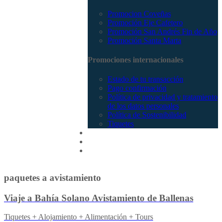
Promocion Coveñas
Promoción Eje Cafetero
Promoción San Andrés Fin de Año
Promoción Santa Marta
Promociones internacionales
Estado de tu transacción
Pago confirmación
Política de privacidad y tratamiento
de los datos personales
Política de Sostenibilidad
Tiquetes
Cotizar
Vuelos
Contactenos
paquetes a avistamiento
Viaje a Bahía Solano Avistamiento de Ballenas
Tiquetes + Alojamiento + Alimentación + Tours