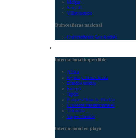
Melgar
San Gil
Villavicencio
Quinceañeras nacional
Quinceañeras San Andrés
Internacional
Internacional imperdible
Africa
Egipto y Tierra Santa
Estados unidos
Europa
Japón
Parques Orlando Florida
Cruceros internacionales
Tailandia
Viajes Baratos
Internacional en playa