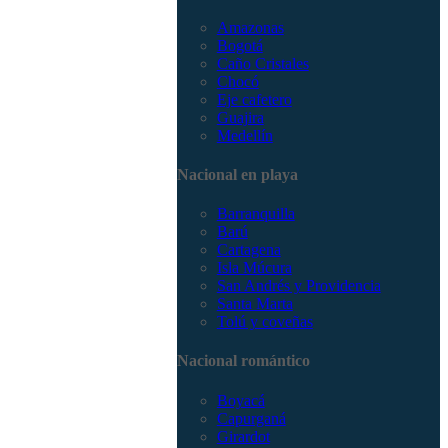
Amazonas
Bogotá
Caño Cristales
Chocó
Eje cafetero
Guajira
Medellín
Nacional en playa
Barranquilla
Barú
Cartagena
Isla Múcura
San Andrés y Providencia
Santa Marta
Tolú y coveñas
Nacional romántico
Boyacá
Capurganá
Girardot