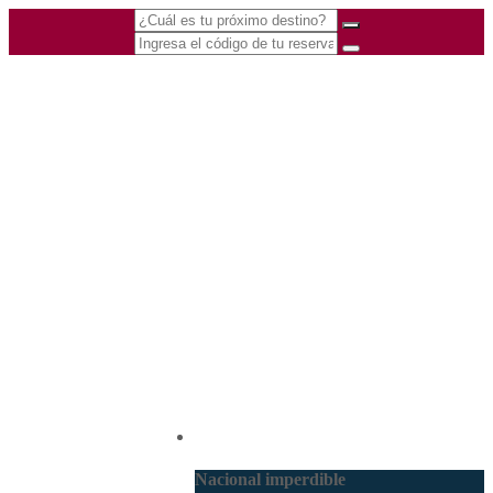
(601) 530 5586 -
Nacional
3168770630
3168785400
Nacional imperdible