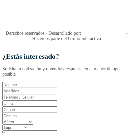
"Viajes Interactiva SAS - Nit 900.460.613-2, amiga de los niños y
niñas y enemiga de su explotación y de su abuso sexual."
Apóyamos la ley 679 que penaliza estos delitos en Colombia"
RNT No. 26346
Derechos reservados - Desarrollado por:
T&T Interactiva S.A.S
-
Hacemos parte del Grupo Interactiva
¿Estás interesado?
Solicita tu cotización y obtendrás respuesta en el menor tiempo
posible