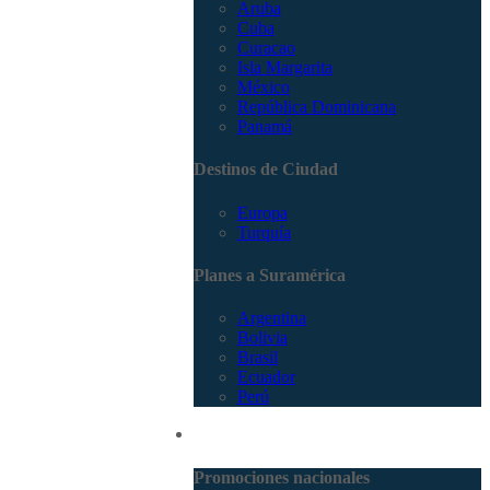
Aruba
Cuba
Curacao
Isla Margarita
México
República Dominicana
Panamá
Destinos de Ciudad
Europa
Turquía
Planes a Suramérica
Argentina
Bolivia
Brasil
Ecuador
Perú
Promociones
Promociones nacionales