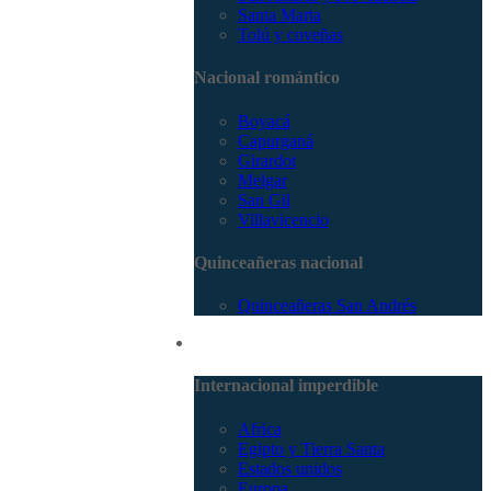
Santa Marta
Tolú y coveñas
Nacional romántico
Boyacá
Capurganá
Girardot
Melgar
San Gil
Villavicencio
Quinceañeras nacional
Quinceañeras San Andrés
Internacional
Internacional imperdible
Africa
Egipto y Tierra Santa
Estados unidos
Europa