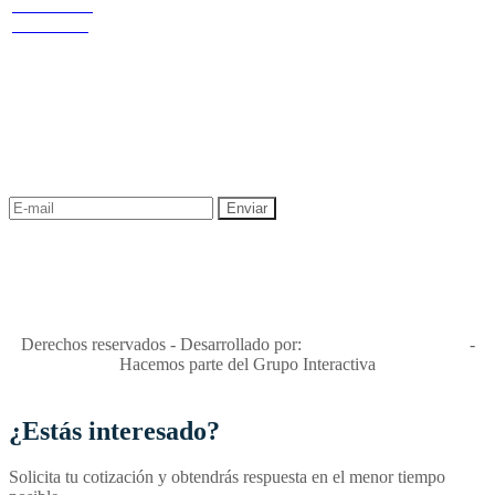
Cr 14 # 94-
privacidad y tratamiento de datos
44 OF 602
Política de Sostenibilidad
NEWSLETTER
¡Recibe las mejores promociones para tus viajes,
descuentos y ofertas!
"Viajes Interactiva SAS - Nit 900.460.613-2, amiga de los niños y
niñas y enemiga de su explotación y de su abuso sexual."
Apóyamos la ley 679 que penaliza estos delitos en Colombia"
RNT No. 26346
Derechos reservados - Desarrollado por:
T&T Interactiva S.A.S
-
Hacemos parte del Grupo Interactiva
¿Estás interesado?
Solicita tu cotización y obtendrás respuesta en el menor tiempo