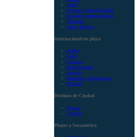
Japón
Parques Orlando Florida
Cruceros internacionales
Tailandia
Viajes Baratos
Internacional en playa
Aruba
Cuba
Curacao
Isla Margarita
México
República Dominicana
Panamá
Destinos de Ciudad
Europa
Turquía
Planes a Suramérica