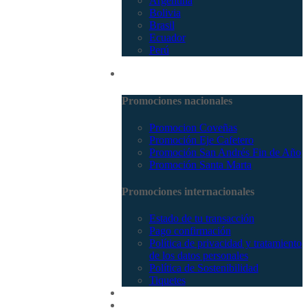
Argentina
Bolivia
Brasil
Ecuador
Perú
Promociones
Promociones nacionales
Promocion Coveñas
Promoción Eje Cafetero
Promoción San Andrés Fin de Año
Promoción Santa Marta
Promociones internacionales
Estado de tu transacción
Pago confirmación
Política de privacidad y tratamiento
de los datos personales
Política de Sostenibilidad
Tiquetes
Cotizar
Vuelos