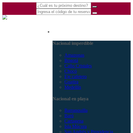
(601) 530 5586 -
Nacional
3168770630
3168785400
Nacional imperdible
Amazonas
Bogotá
Caño Cristales
Chocó
Eje cafetero
Guajira
Medellín
Nacional en playa
Barranquilla
Barú
Cartagena
Isla Múcura
San Andrés y Providencia