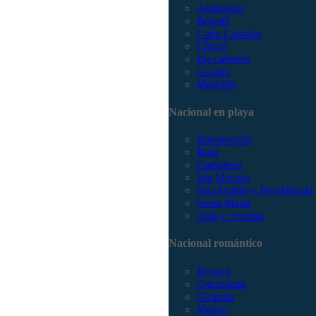
Amazonas
Bogotá
Caño Cristales
Chocó
Eje cafetero
Guajira
Medellín
Nacional en playa
Barranquilla
Barú
Cartagena
Isla Múcura
San Andrés y Providencia
Santa Marta
Tolú y coveñas
Nacional romántico
Boyacá
Capurganá
Girardot
Melgar