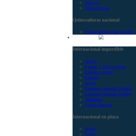
San Gil
Villavicencio
Quinceañeras nacional
Quinceañeras San Andrés
Internacional
Internacional imperdible
Africa
Egipto y Tierra Santa
Estados unidos
Europa
Japón
Parques Orlando Florida
Cruceros internacionales
Tailandia
Viajes Baratos
Internacional en playa
Aruba
Cuba