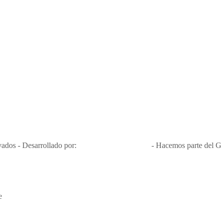
s y condiciones
Política de privacidad y tratamiento de datos
Política 
Nit 900.460.613-2, amiga de los niños y niñas y enemiga de su explota
Apóyamos la ley 679 que penaliza estos delitos en Colombia"
RNT No. 26346
ados - Desarrollado por:
T&T Interactiva S.A.S
- Hacemos parte del G
e