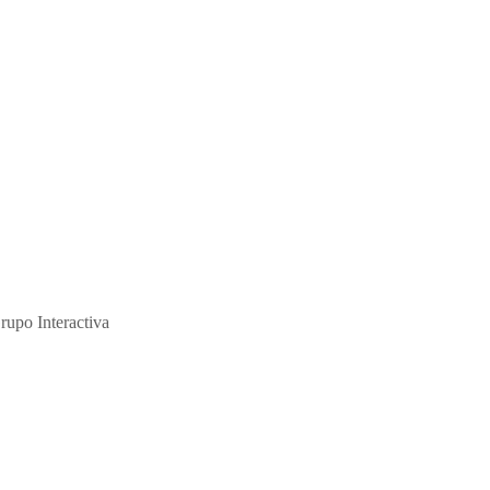
de Sostenibilidad
ción y de su abuso sexual."
rupo Interactiva