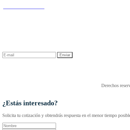
Nuestras redes
Cr 14 # 94-44 OF 602
Término
NEWSLETTER
¡Recibe las mejores promociones para tus viajes,
descuentos y ofertas!
"Viajes Interactiva SAS - 
Derechos reserv
¿Estás interesado?
Solicita tu cotización y obtendrás respuesta en el menor tiempo posibl