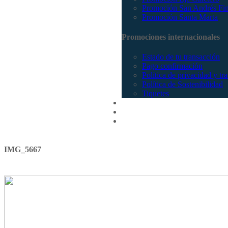
Promoción San Andrés Fi
Promoción Santa Marta
Promociones internacionales
Estado de tu transacción
Pago confirmación
Política de privacidad y tr
Política de Sostenibilidad
Tiquetes
Cotizar
Vuelos
Contactenos
IMG_5667