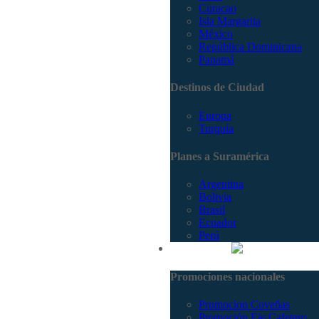
Curacao
Isla Margarita
México
República Dominicana
Panamá
Destinos de Ciudad
Europa
Turquía
Planes a Suramérica
Argentina
Bolivia
Brasil
Ecuador
Perú
Promociones
Promociones nacionales
Promocion Coveñas
Promoción Eje Cafetero