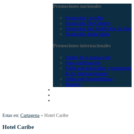
Promociones nacionales
Promocion Coveñas
Promoción Eje Cafetero
Promoción San Andrés Fin de Año
Promoción Santa Marta
Promociones internacionales
Estado de tu transacción
Pago confirmación
Política de privacidad y tratamiento
de los datos personales
Política de Sostenibilidad
Tiquetes
Cotizar
Vuelos
Contactenos
Estas en:
Cartagena
»
Hotel Caribe
Hotel Caribe