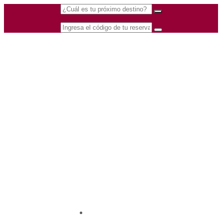
(601) 530 5586 -
Nacional
3168770630