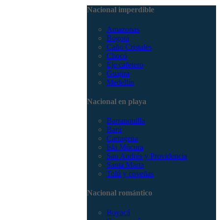
3168785400
Nacional imperdible
Amazonas
Bogotá
Caño Cristales
Chocó
Eje cafetero
Guajira
Medellín
Nacional en playa
Barranquilla
Barú
Cartagena
Isla Múcura
San Andrés y Providencia
Santa Marta
Tolú y coveñas
Nacional romántico
Boyacá