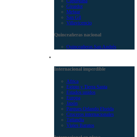
Capurganá
Girardot
Melgar
San Gil
Villavicencio
Quinceañeras nacional
Quinceañeras San Andrés
Internacional
Internacional imperdible
Africa
Egipto y Tierra Santa
Estados unidos
Europa
Japón
Parques Orlando Florida
Cruceros internacionales
Tailandia
Viajes Baratos