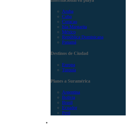
Internacional en playa
Aruba
Cuba
Curacao
Isla Margarita
México
República Dominicana
Panamá
Destinos de Ciudad
Europa
Turquía
Planes a Suramérica
Argentina
Bolivia
Brasil
Ecuador
Perú
Promociones