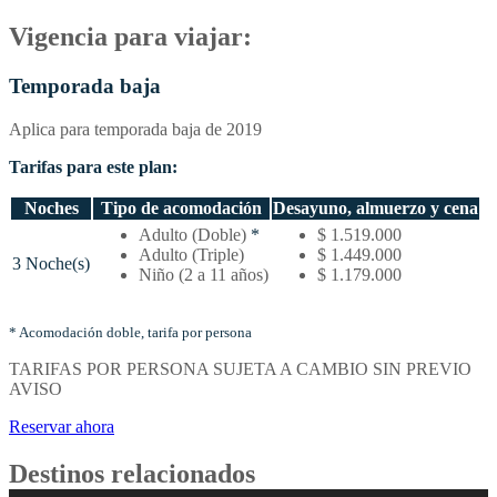
Vigencia para viajar:
Temporada baja
Aplica para temporada baja de 2019
Tarifas para este plan:
Noches
Tipo de acomodación
Desayuno, almuerzo y cena
Temporada
Adulto (Doble)
*
$ 1.519.000
baja
Adulto (Triple)
$ 1.449.000
3 Noche(s)
–
Niño (2 a 11 años)
$ 1.179.000
Tarifas
por
noches
* Acomodación doble, tarifa por persona
y
TARIFAS POR PERSONA SUJETA A CAMBIO SIN PREVIO
tipo
AVISO
de
acomodación
Reservar ahora
Destinos relacionados