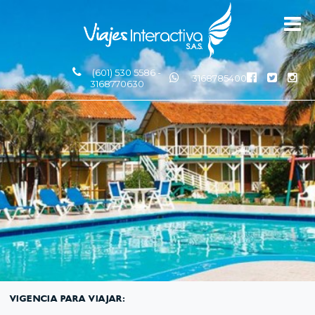
(601) 530 5586 -
3168785400
3168770630
VIGENCIA PARA VIAJAR: