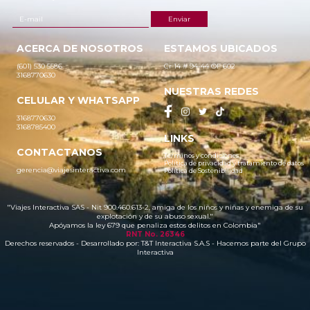
ACERCA DE NOSOTROS
ESTAMOS UBICADOS
(601) 530 5586
Cr 14 # 94-44 OF 602
3168770630
NUESTRAS REDES
CELULAR Y WHATSAPP
3168770630
3168785400
LINKS
CONTACTANOS
Términos y condiciones
Política de privacidad y tratamiento de datos
gerencia@viajesinteractiva.com
Política de Sostenibilidad
"Viajes Interactiva SAS - Nit 900.460.613-2, amiga de los niños y niñas y enemiga de su
explotación y de su abuso sexual."
Apóyamos la ley 679 que penaliza estos delitos en Colombia"
RNT No. 26346
Derechos reservados - Desarrollado por:
T&T Interactiva S.A.S
- Hacemos parte del Grupo
Interactiva