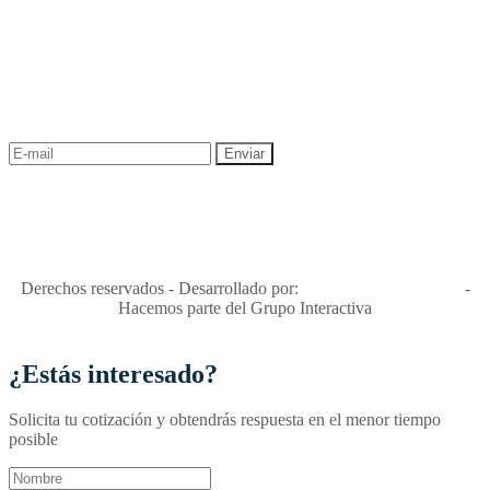
NEWSLETTER
¡Recibe las mejores promociones para tus viajes,
descuentos y ofertas!
"Viajes Interactiva SAS - Nit 900.460.613-2, amiga de los niños y
niñas y enemiga de su explotación y de su abuso sexual."
Apóyamos la ley 679 que penaliza estos delitos en Colombia"
RNT No. 26346
Derechos reservados - Desarrollado por:
T&T Interactiva S.A.S
-
Hacemos parte del Grupo Interactiva
¿Estás interesado?
Solicita tu cotización y obtendrás respuesta en el menor tiempo
posible