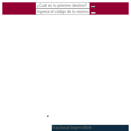
(601) 530 5586 -
Nacional
3168770630
3168785400
Nacional imperdible