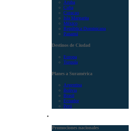
Aruba
Cuba
Curacao
Isla Margarita
México
República Dominicana
Panamá
Destinos de Ciudad
Europa
Turquía
Planes a Suramérica
Argentina
Bolivia
Brasil
Ecuador
Perú
Promociones
Promociones nacionales