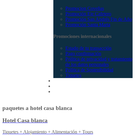
Promocion Coveñas
Promoción Eje Cafetero
Promoción San Andrés Fin de Año
Promoción Santa Marta
Promociones internacionales
Estado de tu transacción
Pago confirmación
Política de privacidad y tratamiento
de los datos personales
Política de Sostenibilidad
Tiquetes
Cotizar
Vuelos
Contactenos
paquetes a hotel casa blanca
Hotel Casa blanca
Tiquetes + Alojamiento + Alimentación + Tours