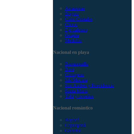
Amazonas
Bogotá
Caño Cristales
Chocó
Eje cafetero
Guajira
Medellín
Nacional en playa
Barranquilla
Barú
Cartagena
Isla Múcura
San Andrés y Providencia
Santa Marta
Tolú y coveñas
Nacional romántico
Boyacá
Capurganá
Girardot