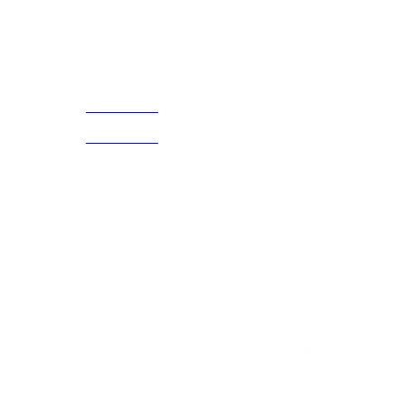
Acerca de
CELULAR Y WHATSAPP
nosotros
3168770630
(601) 530
5586
3168785400
3168770630
Nuestras redes