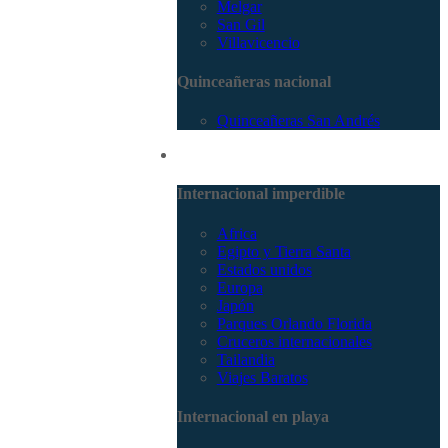
Melgar
San Gil
Villavicencio
Quinceañeras nacional
Quinceañeras San Andrés
Internacional
Internacional imperdible
Africa
Egipto y Tierra Santa
Estados unidos
Europa
Japón
Parques Orlando Florida
Cruceros internacionales
Tailandia
Viajes Baratos
Internacional en playa