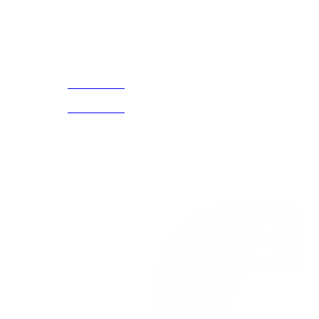
Acerca de
CELULAR Y WHATSAPP
nosotros
3168770630
(601) 530
5586
3168785400
3168770630
Nuestras redes