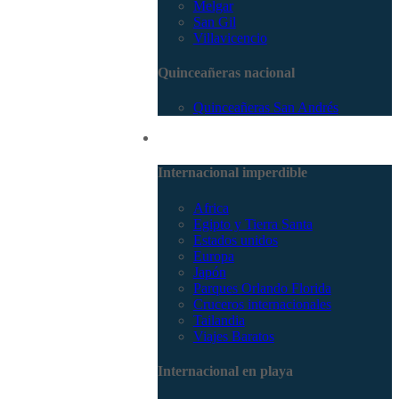
Melgar
San Gil
Villavicencio
Quinceañeras nacional
Quinceañeras San Andrés
Internacional
Internacional imperdible
Africa
Egipto y Tierra Santa
Estados unidos
Europa
Japón
Parques Orlando Florida
Cruceros internacionales
Tailandia
Viajes Baratos
Internacional en playa