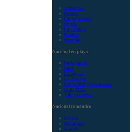
Amazonas
Bogotá
Caño Cristales
Chocó
Eje cafetero
Guajira
Medellín
Nacional en playa
Barranquilla
Barú
Cartagena
Isla Múcura
San Andrés y Providencia
Santa Marta
Tolú y coveñas
Nacional romántico
Boyacá
Capurganá
Girardot