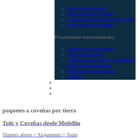
Promocion Coveñas
Promoción Eje Cafetero
Promoción San Andrés Fin de Año
Promoción Santa Marta
Promociones internacionales
Estado de tu transacción
Pago confirmación
Política de privacidad y tratamiento
de los datos personales
Política de Sostenibilidad
Tiquetes
Cotizar
Vuelos
Contactenos
paquetes a coveñas por tierra
Tolú y Coveñas desde Medellín
Tiquetes aéreos + Alojamiento + Tours