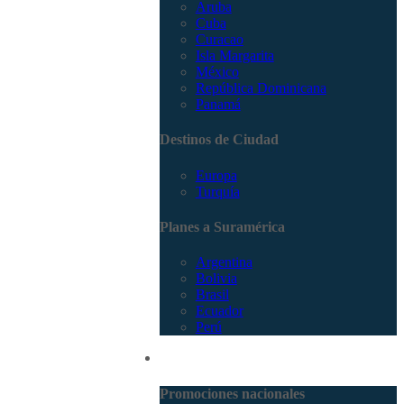
Aruba
Cuba
Curacao
Isla Margarita
México
República Dominicana
Panamá
Destinos de Ciudad
Europa
Turquía
Planes a Suramérica
Argentina
Bolivia
Brasil
Ecuador
Perú
Promociones
Promociones nacionales