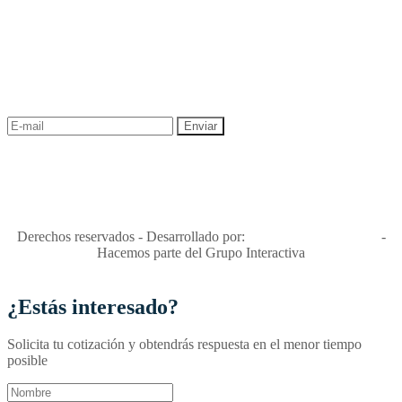
NEWSLETTER
¡Recibe las mejores promociones para tus viajes,
descuentos y ofertas!
"Viajes Interactiva SAS - Nit 900.460.613-2, amiga de los niños y
niñas y enemiga de su explotación y de su abuso sexual."
Apóyamos la ley 679 que penaliza estos delitos en Colombia"
RNT No. 26346
Derechos reservados - Desarrollado por:
T&T Interactiva S.A.S
-
Hacemos parte del Grupo Interactiva
¿Estás interesado?
Solicita tu cotización y obtendrás respuesta en el menor tiempo
posible