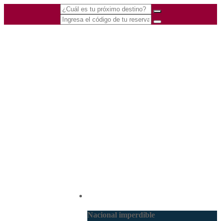
(601) 530 5586 -
Nacional
3168770630
3168785400
Nacional imperdible